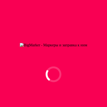
Описание
Отзывы (0)
Описание
Outliner фасилитационный маркер
BigOne Neuland чёрный
(6-12мм)
Серия немецких маркеров для визуального представления
информации на бумаге. Интерес к этим маркерам вызван и у
тренеров, и у фасилитаторов, и у модераторов, и скрайберы
обязательно имеют набор маркеров БигУан.
Этот инструмент для самых смелых идей и рисунков большого
масштаба, так как серия
BigOne
это тренерский маркер с
твёрдым сверхширокоугольным клиновидным пером. Такой
широкий наконечник позволяет создавать линии от 6 до 12 мм,
используя разные стороны кончика пера.
Это делает маркер поистине универсальным и практичным для
любых целей на тренинге или на сессиях. Широкие маркеры